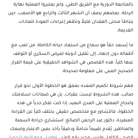
بالمتابعة الدورية مع الفريق الطبي، ولم يعتبروا العملية نهاية
الرحلة. بعضهم يصف أن الشهر الثالث والرابع هو الأصعب، حين
يتباطأ منحنى الفقدان قليلاً وتظهر إغراءات العودة للعادات
القديمة.
ما يُسعد حقاً هو سماع من استعاد حياته الكاملة، من لعب مع
أطفاله دون إجهاد، إلى تقليل أدويته لمرض السكري أو التوقف
عنها كلياً. هذه القصص هي الشواهد الحقيقية على قيمة القرار
الصحيح المبني على معلومة صحيحة.
فهم شروط تكميم المعده بعمق هو الخطوة الأولى نحو قرار
صائب. هذه الشروط ليست عقبات، بل هي ضمانات لسلامتك
ولنجاح العملية على المدى البعيد. إذا كنت تفكر جدياً في هذه
الخطوة، فالتشاور مع متخصص حقيقي يختلف كلياً عن القراءة
المنفردة. دكتور عبد الرحمن الصائغ، استشاري جراحة السمنة
والمناظير، يُقدم تقييماً شاملاً ودقيقاً يأخذ بعين الاعتبار وضعك