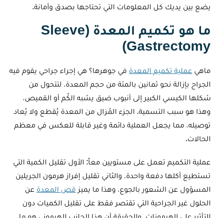
يضع بين يديك كل المعلومات التي تحتاجها بصدق وأمانة.
ما هو تكميم المعدة (Sleeve
Gastrectomy)
ماهي
عملية تكميم المعدة
في جوهرها؟ هي إجراء جراحي يقوم فيه
الجراح بإزالة نحو ثمانين بالمئة من حجم المعدة، لتتحول من
شكلها الكيسي الكبير إلى أنبوب ضيق يشبه الكُم أو القميص،
وهذا هو سبب التسمية. الجزء المُزال من المعدة يُقطع ولا يُعاد
توصيله، مما يجعل العملية دائمة وغير قابلة للعكس في معظم
الحالات.
عملية التكميم تعمل على مستويين معاً: الأول تقليل الكمية التي
تستطيع أكلها دفعة واحدة، والثاني تقليل إفراز هرمون الجريلين
المسؤول عن الشعور بالجوع، وهذا ما يميز
قص المعدة
عن
الحلول غير الجراحية التي تقتصر فقط على تقليل الكميات دون
التأثير على الهرمونات. والحقيقة أن هذا الجانب الهرموني هو ما