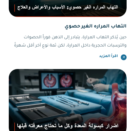
التهاب المراره الغير حصوي
حين يُذكر التهاب المرارة، يتبادر إلى الذهن فوراً الحصوات
والترسبات الحجرية داخل المرارة. لكن ثمة نوع آخر أقل شهرةً
وأشد خطورةً أحياناً، هو التهاب المراره الغير حصوي أي التهاب
اقرأ المزيد
يضرب المرارة دون أن تكون هناك حصوات من الأساس. يُفاجَأ
كثيرون بهذا التشخيص، ظناً منهم أن المرارة السليمة من
الحصوات لا يمكن أن تلتهب.