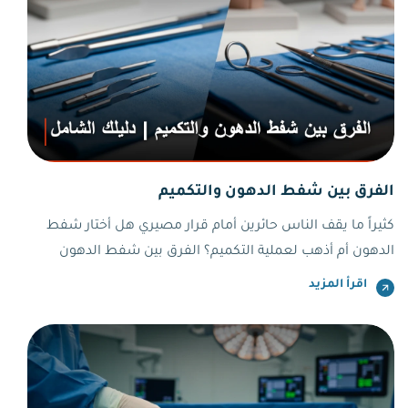
الفرق بين شفط الدهون والتكميم
كثيراً ما يقف الناس حائرين أمام قرار مصيري هل أختار شفط
الدهون أم أذهب لعملية التكميم؟ الفرق بين شفط الدهون
والتكميم ليس مجرد فرق في الإجراء الجراحي، بل هو فرق جوهري
اقرأ المزيد
في الهدف والمرشح المناسب والنتائج المتوقعة. فهم هذا الفارق
بدقة يحميك من قرار خاطئ قد يكلفك صحتك.