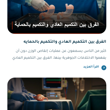
الفرق بين التكميم العادي والتكميم بالحمايه
كثير من الناس يسمعون عن عمليات إنقاص الوزن دون أن
يفهموا الاختلافات الجوهرية بينها. الفرق بين التكميم العادي
والتكميم بالحمايه تحديداً هو أحد أكثر الأسئلة التي يطرحها المرضى
اقرأ المزيد
قبل اتخاذ قرارهم، لأن الخيار الخاطئ قد يُكلّف صاحبه سنوات من
المعاناة. هذا القرار ليس تجميلياً بالمعنى الحرفي إنه قرار صحي
يمسّ حياتك اليومية بالكامل.