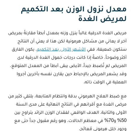
معدل نزول الوزن بعد التكميم
لمريض الغدة
مريض الغدة الدرقية غالباً ينزل وزنه بمعدل أبطأ مقارنةً بمريض
آخر لا يعاني من مشاكل هرمونية لكن هذا لا يعني أن النتائج
ستكون ضعيفة، ففي
الأشهر الأولى بعد التكميم
، يكون الفارق
أكثر وضوحاً، خاصةً إذا كانت درجات خمول الغدة الدرقية لدى
المريض لم تُضبط جيداً. الأيض يبقى أبطأ من المعدل المتوقع،
وقد يشعر المريض بالإحباط حين يقارن نفسه بآخرين أجروا
العملية في الوقت ذاته.
مع ضبط العلاج الهرموني بدقة وانتظام المتابعة، يلتقي كثير من
مرضى الغدة مع أقرانهم في النتائج النهائية على مدى السنة
الأولى والثانية. الهدف الواقعي لفقدان الوزن الزائد يتراوح بين
50% و70% في معظم الحالات، وهو رقم مقبول جداً حتى مع
وجود خلل هرموني مُعالَج.