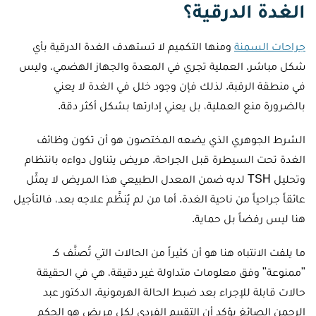
الغدة الدرقية؟
جراحات السمنة
ومنها التكميم لا تستهدف الغدة الدرقية بأي
شكل مباشر. العملية تجري في المعدة والجهاز الهضمي، وليس
في منطقة الرقبة. لذلك فإن وجود خلل في الغدة لا يعني
بالضرورة منع العملية، بل يعني إدارتها بشكل أكثر دقة.
الشرط الجوهري الذي يضعه المختصون هو أن تكون وظائف
الغدة تحت السيطرة قبل الجراحة. مريض يتناول دواءه بانتظام
وتحليل TSH لديه ضمن المعدل الطبيعي هذا المريض لا يمثّل
عائقاً جراحياً من ناحية الغدة. أما من لم يُنظَّم علاجه بعد، فالتأجيل
هنا ليس رفضاً بل حماية.
ما يلفت الانتباه هنا هو أن كثيراً من الحالات التي تُصنَّف كـ
"ممنوعة" وفق معلومات متداولة غير دقيقة، هي في الحقيقة
حالات قابلة للإجراء بعد ضبط الحالة الهرمونية. الدكتور عبد
الرحمن الصائغ يؤكد أن التقييم الفردي لكل مريض هو الحكم