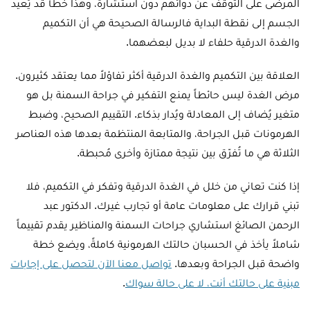
المرضى على التوقف عن دوائهم دون استشارة، وهذا خطأ قد يُعيد
الجسم إلى نقطة البداية فالرسالة الصحيحة هي أن التكميم
والغدة الدرقية حلفاء لا بديل لبعضهما.
العلاقة بين التكميم والغدة الدرقية أكثر تفاؤلاً مما يعتقد كثيرون.
مرض الغدة ليس حائطاً يمنع التفكير في جراحة السمنة بل هو
متغير يُضاف إلى المعادلة ويُدار بذكاء. التقييم الصحيح، وضبط
الهرمونات قبل الجراحة، والمتابعة المنتظمة بعدها هذه العناصر
الثلاثة هي ما تُفرّق بين نتيجة ممتازة وأخرى مُحبطة.
إذا كنت تعاني من خلل في الغدة الدرقية وتفكر في التكميم، فلا
تبني قرارك على معلومات عامة أو تجارب غيرك. الدكتور عبد
الرحمن الصائغ استشاري جراحات السمنة والمناظير يقدم تقييماً
شاملاً يأخذ في الحسبان حالتك الهرمونية كاملةً، ويضع خطة
واضحة قبل الجراحة وبعدها.
تواصل معنا الآن لتحصل على إجابات
مبنية على حالتك أنت، لا على حالة سواك
.