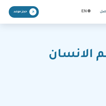
اصل
🌐 EN
حجز موعد
م الانسان